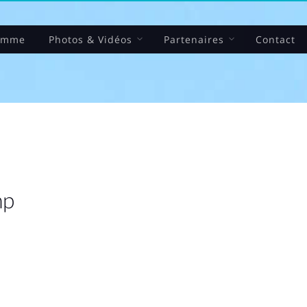
amme
Photos & Vidéos
Partenaires
Contact
mp