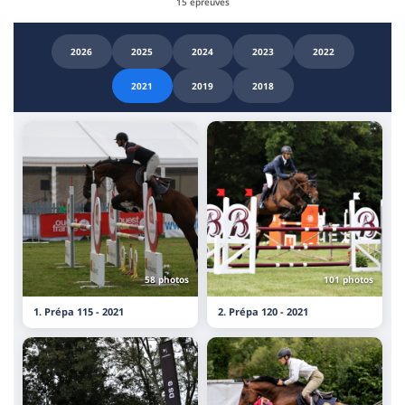
15 épreuves
2026
2025
2024
2023
2022
2021
2019
2018
58 photos
101 photos
1. Prépa 115 - 2021
2. Prépa 120 - 2021