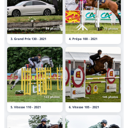
84 photos
73 photos
3. Grand Prix 130 - 2021
4. Prépa 100 - 2021
122 photos
145 photos
5. Vitesse 110 - 2021
6. Vitesse 105 - 2021