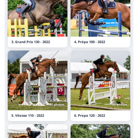
69 photos
32 photos
3. Grand Prix 130 - 2022
4. Prépa 100 - 2022
61 photos
52 photos
5. Vitesse 110 - 2022
6. Prepa 120 - 2022