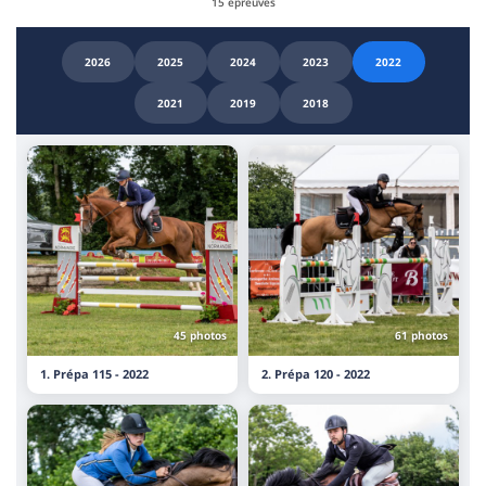
15 épreuves
2026
2025
2024
2023
2022
2021
2019
2018
45 photos
61 photos
1. Prépa 115 - 2022
2. Prépa 120 - 2022